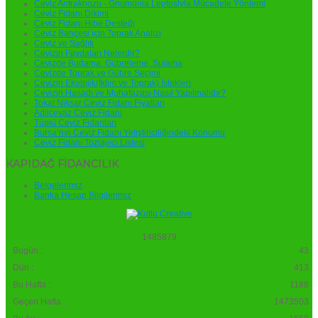
Ceviz Antraknozu - Gnomonia Leptostyla Mücadele Yöntemi
Ceviz Fidanı Dikimi
Ceviz Fidanı Hibe Desteği
Ceviz Bahçesi için Toprak Analizi
Ceviz ve Sağlık
Cevizin Faydaları Nelerdir?
Cevizde Budama, Gübreleme, Sulama
Cevizde Toprak ve Gübre Seçimi
Cevizin Ekolojik(İklim ve Toprak) İstekleri
Cevizin Hasadı ve Muhafazası Nasıl Yapılmalıdır?
Tokat Niksar Ceviz Fidanı Fiyatları
Adilcevaz Ceviz Fidanı
Tüplü Ceviz Fidanları
Bursa’nın Ceviz Fidanı Yetiştiriciliğindeki Konumu
Ceviz Fidanı Tozlayıcı Listesi
KAPIDAĞ FİDANCILIK
Belgelerimiz
Banka Hesap Bilgilerimiz
1
4
8
5
8
7
9
Bugün :
43
Dün :
413
Bu Hafta :
1188
Geçen Hafta :
1473503