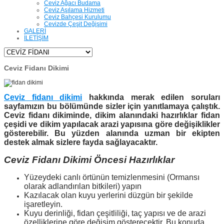
Ceviz Ağacı Budama
Ceviz Aşılama Hizmeti
Ceviz Bahçesi Kurulumu
Cevizde Çeşit Değişimi
GALERİ
İLETİŞİM
Ceviz Fidanı Dikimi
Ceviz fidanı dikimi
hakkında merak edilen soruları
sayfamızın bu bölümünde sizler için yanıtlamaya çalıştık.
Ceviz fidanı dikiminde
, dikim alanındaki hazırlıklar fidan
çeşidi ve dikim yapılacak arazi yapısına göre değişiklikler
gösterebilir. Bu yüzden alanında uzman bir ekipten
destek almak sizlere fayda sağlayacaktır.
Ceviz Fidanı Dikimi Öncesi Hazırlıklar
Yüzeydeki canlı örtünün temizlenmesini (Ormansı
olarak adlandırılan bitkileri) yapın
Kazılacak olan kuyu yerlerini düzgün bir şekilde
işaretleyin.
Kuyu derinliği, fidan çeşitliliği, taç yapısı ve de arazi
özelliklerine göre değişim gösterecektir. Bu konuda