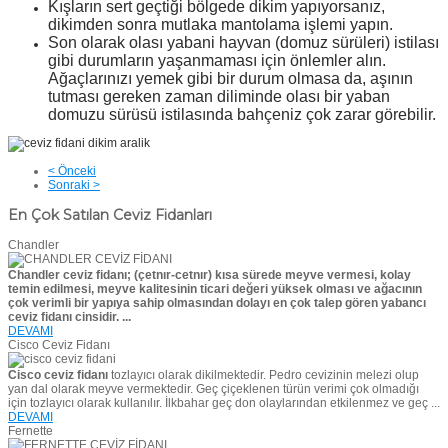
Kışların sert geçtiği bölgede dikim yapıyorsanız,
dikimden sonra mutlaka mantolama işlemi yapın.
Son olarak olası yabani hayvan (domuz sürüleri) istilası
gibi durumların yaşanmaması için önlemler alın.
Ağaçlarınızı yemek gibi bir durum olmasa da, aşının
tutması gereken zaman diliminde olası bir yaban
domuzu sürüsü istilasında bahçeniz çok zarar görebilir.
< Önceki
Sonraki >
En Çok Satılan Ceviz Fidanları
Chandler
Chandler ceviz fidanı; (çetnır-cetnır) kısa sürede meyve vermesi, kolay
temin edilmesi, meyve kalitesinin ticari değeri yüksek olması ve ağacının
çok verimli bir yapıya sahip olmasından dolayı en çok talep gören yabancı
ceviz fidanı cinsidir. ...
DEVAMI
Cisco Ceviz Fidanı
Cisco ceviz fidanı
tozlayıcı olarak dikilmektedir. Pedro cevizinin melezi olup
yan dal olarak meyve vermektedir. Geç çiçeklenen türün verimi çok olmadığı
için tozlayıcı olarak kullanılır. İlkbahar geç don olaylarından etkilenmez ve geç ...
DEVAMI
Fernette