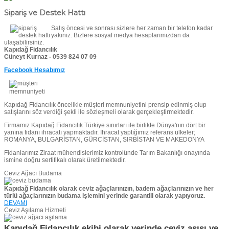
Sipariş ve Destek Hattı
Satış öncesi ve sonrası sizlere her zaman bir telefon kadar
yakınız. Bizlere sosyal medya hesaplarımızdan da
ulaşabilirsiniz.
Kapıdağ Fidancılık
Cüneyt Kurnaz - 0539 824 07 09
Facebook Hesabımız
Kapıdağ Fidancılık öncelikle müşteri memnuniyetini prensip edinmiş olup
satışlarını söz verdiği şekli ile sözleşmeli olarak gerçekleştirmektedir.
Firmamız Kapıdağ Fidancılık Türkiye sınırları ile birlikte Dünya'nın dört bir
yanına fidanı ihracatı yapmaktadır. İhracat yaptığımız referans ülkeler;
ROMANYA, BULGARİSTAN, GÜRCİSTAN, SIRBİSTAN VE MAKEDONYA
Fidanlarımız Ziraat mühendislerimiz kontrolünde Tarım Bakanlığı onayında
ismine doğru sertifikalı olarak üretilmektedir.
Ceviz Ağacı Budama
Kapıdağ Fidancılık olarak ceviz ağaçlarınızın, badem ağaçlarınızın ve her
türlü ağaçlarınızın budama işlemini yerinde garantili olarak yapıyoruz.
DEVAMI
Ceviz Aşılama Hizmeti
Kapıdağ Fidancılık ekibi olarak yerinde ceviz aşısı ve