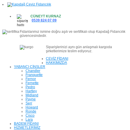
CÜNEYT KURNAZ
0539 824 07 09
Fidanlarımız ismine doğru aşılı ve sertifikalı olup Kapıdağ Fidancılık
güvencesindedir.
Siparişlerinizi aynı gün anlaşmalı kargoda
şirketlerimize teslim ediyoruz.
CEVİZ FİDANI
HAKKIMIZDA
YABANCI CİNSLER
Chandler
Franquette
Fernor
Fernette
Pedro
Hartley
Midland
Payne
Serr
Howard
Ronde
Cisco
Lara
BADEM FİDANI
HİZMETLERİMİZ