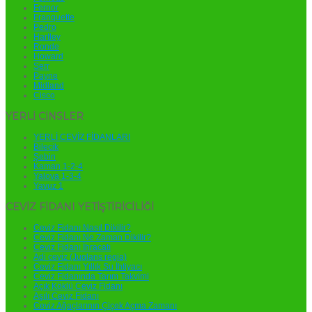
Fernor
Franquette
Pedro
Hartley
Ronde
Howard
Serr
Payne
Midland
Cisco
YERLİ CİNSLER
YERLİ CEVİZ FİDANLARI
Bilecik
Şebin
Kaman 1-2-4
Yalova 1-3-4
Yavuz 1
CEVİZ FİDANI YETİŞTİRİCİLİĞİ
Ceviz Fidanı Nasıl Dikilir?
Ceviz Fidanı Ne Zaman Dikilir?
Ceviz Fidanı İhracatı
Adi ceviz (Juglans regia)
Ceviz Fidanı Yıllık Su İhtiyacı
Ceviz Fidanında Tarım Takvimi
Açık Köklü Ceviz Fidanı
Aşılı Ceviz Fidanı
Ceviz Ağaçlarının Çiçek Açma Zamanı