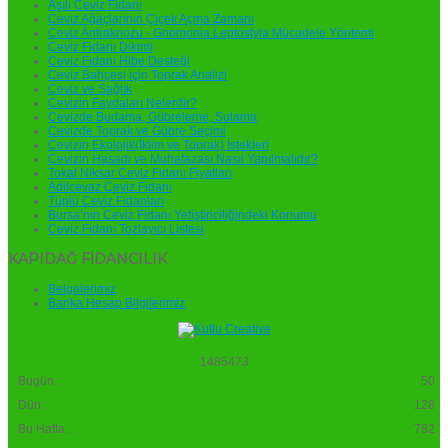
Aşılı Ceviz Fidanı
Ceviz Ağaçlarının Çiçek Açma Zamanı
Ceviz Antraknozu - Gnomonia Leptostyla Mücadele Yöntemi
Ceviz Fidanı Dikimi
Ceviz Fidanı Hibe Desteği
Ceviz Bahçesi için Toprak Analizi
Ceviz ve Sağlık
Cevizin Faydaları Nelerdir?
Cevizde Budama, Gübreleme, Sulama
Cevizde Toprak ve Gübre Seçimi
Cevizin Ekolojik(İklim ve Toprak) İstekleri
Cevizin Hasadı ve Muhafazası Nasıl Yapılmalıdır?
Tokat Niksar Ceviz Fidanı Fiyatları
Adilcevaz Ceviz Fidanı
Tüplü Ceviz Fidanları
Bursa’nın Ceviz Fidanı Yetiştiriciliğindeki Konumu
Ceviz Fidanı Tozlayıcı Listesi
KAPIDAĞ FİDANCILIK
Belgelerimiz
Banka Hesap Bilgilerimiz
1
4
8
5
4
7
3
Bugün :
50
Dün :
128
Bu Hafta :
782