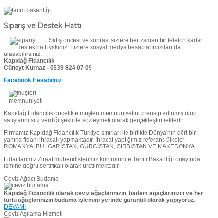
Sipariş ve Destek Hattı
Satış öncesi ve sonrası sizlere her zaman bir telefon kadar
yakınız. Bizlere sosyal medya hesaplarımızdan da
ulaşabilirsiniz.
Kapıdağ Fidancılık
Cüneyt Kurnaz - 0539 824 07 09
Facebook Hesabımız
Kapıdağ Fidancılık öncelikle müşteri memnuniyetini prensip edinmiş olup
satışlarını söz verdiği şekli ile sözleşmeli olarak gerçekleştirmektedir.
Firmamız Kapıdağ Fidancılık Türkiye sınırları ile birlikte Dünya'nın dört bir
yanına fidanı ihracatı yapmaktadır. İhracat yaptığımız referans ülkeler;
ROMANYA, BULGARİSTAN, GÜRCİSTAN, SIRBİSTAN VE MAKEDONYA
Fidanlarımız Ziraat mühendislerimiz kontrolünde Tarım Bakanlığı onayında
ismine doğru sertifikalı olarak üretilmektedir.
Ceviz Ağacı Budama
Kapıdağ Fidancılık olarak ceviz ağaçlarınızın, badem ağaçlarınızın ve her
türlü ağaçlarınızın budama işlemini yerinde garantili olarak yapıyoruz.
DEVAMI
Ceviz Aşılama Hizmeti