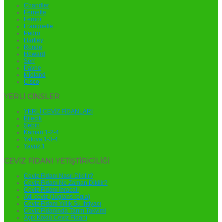
Chandler
Fernette
Fernor
Franquette
Pedro
Hartley
Ronde
Howard
Serr
Payne
Midland
Cisco
YERLİ CİNSLER
YERLİ CEVİZ FİDANLARI
Bilecik
Şebin
Kaman 1-2-4
Yalova 1-3-4
Yavuz 1
CEVİZ FİDANI YETİŞTİRİCİLİĞİ
Ceviz Fidanı Nasıl Dikilir?
Ceviz Fidanı Ne Zaman Dikilir?
Ceviz Fidanı İhracatı
Adi ceviz (Juglans regia)
Ceviz Fidanı Yıllık Su İhtiyacı
Ceviz Fidanında Tarım Takvimi
Açık Köklü Ceviz Fidanı