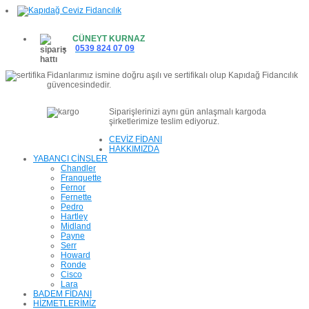
CÜNEYT KURNAZ
0539 824 07 09
Fidanlarımız ismine doğru aşılı ve sertifikalı olup Kapıdağ Fidancılık
güvencesindedir.
Siparişlerinizi aynı gün anlaşmalı kargoda
şirketlerimize teslim ediyoruz.
CEVİZ FİDANI
HAKKIMIZDA
YABANCI CİNSLER
Chandler
Franquette
Fernor
Fernette
Pedro
Hartley
Midland
Payne
Serr
Howard
Ronde
Cisco
Lara
BADEM FİDANI
HİZMETLERİMİZ