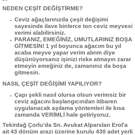
NEDEN ÇEŞİT DEĞİŞTİRME?
Ceviz ağaçlarınızda çeşit değişimi
sayesinde ilave binlerce ton ceviz meyvesi
verimi alabilirsiniz.
PARANIZ, EMEĞİNİZ, UMUTLARINIZ BOŞA
GİTMESİN! 1 yıl boyunca ağacım bu yıl
acaba meyve yapar verim alırım diye
düşünüyorsanız işinizi riske atmayın zarar
etmeyin emeğiniz de, zamanınız da boşa
gitmesin.
NASIL ÇEŞİT DEĞİŞİMİ YAPILIYOR?
Çapı şekli nasıl olursa olsun verimsiz bir
ceviz ağacını başlangıcından itibaren
uygulanacak aşılama yöntemleri ile kısa
zamanda VERİMLİ hale getiriyoruz.
Tekirdağ Çorlu'da Sn. Avukat Alparslan Erol'a
ait 43 dönüm arazi üzerine kurulu 430 adet yerli