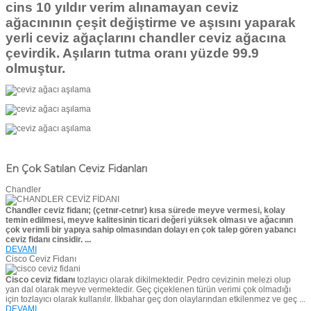
cins 10 yıldır verim alınamayan ceviz
ağacınının çeşit değiştirme ve aşısını yaparak
yerli ceviz ağaçlarını chandler ceviz ağacına
çevirdik. Aşıların tutma oranı yüzde 99.9
olmuştur.
En Çok Satılan Ceviz Fidanları
Chandler
Chandler ceviz fidanı; (çetnır-cetnır) kısa sürede meyve vermesi, kolay
temin edilmesi, meyve kalitesinin ticari değeri yüksek olması ve ağacının
çok verimli bir yapıya sahip olmasından dolayı en çok talep gören yabancı
ceviz fidanı cinsidir. ...
DEVAMI
Cisco Ceviz Fidanı
Cisco ceviz fidanı
tozlayıcı olarak dikilmektedir. Pedro cevizinin melezi olup
yan dal olarak meyve vermektedir. Geç çiçeklenen türün verimi çok olmadığı
için tozlayıcı olarak kullanılır. İlkbahar geç don olaylarından etkilenmez ve geç ...
DEVAMI