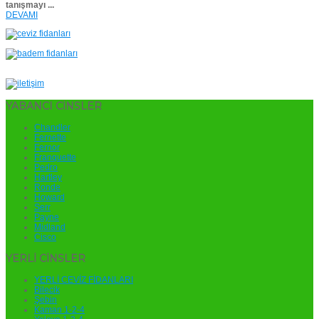
tanışmayı ...
DEVAMI
YABANCI CİNSLER
Chandler
Fernette
Fernor
Franquette
Pedro
Hartley
Ronde
Howard
Serr
Payne
Midland
Cisco
YERLİ CİNSLER
YERLİ CEVİZ FİDANLARI
Bilecik
Şebin
Kaman 1-2-4