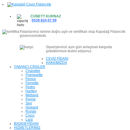
CÜNEYT KURNAZ
0539 824 07 09
Fidanlarımız ismine doğru aşılı ve sertifikalı olup Kapıdağ Fidancılık
güvencesindedir.
Siparişlerinizi aynı gün anlaşmalı kargoda
şirketlerimize teslim ediyoruz.
CEVİZ FİDANI
HAKKIMIZDA
YABANCI CİNSLER
Chandler
Franquette
Fernor
Fernette
Pedro
Hartley
Midland
Payne
Serr
Howard
Ronde
Cisco
Lara
BADEM FİDANI
HİZMETLERİMİZ