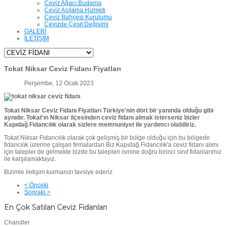
Ceviz Ağacı Budama
Ceviz Aşılama Hizmeti
Ceviz Bahçesi Kurulumu
Cevizde Çeşit Değişimi
GALERİ
İLETİŞİM
Tokat Niksar Ceviz Fidanı Fiyatları
Perşembe, 12 Ocak 2023
Tokat Niksar Ceviz Fidanı Fiyatları Türkiye'nin dört bir yanında olduğu gibi
aynıdır. Tokat'ın Niksar ilçesinden ceviz fidanı almak isterseniz bizler
Kapıdağ Fidancılık olarak sizlere memnuniyet ile yardımcı olabiliriz.
Tokat Niksar Fidancılık olarak çok gelişmiş bir bölge olduğu için bu bölgede
fidancılık üzerine çalışan firmalardan Biz Kapıdağ Fidancılık'a ceviz fidanı alımı
için talepler de gelmekte bizde bu talepleri ismine doğru birinci sınıf fidanlarımız
ile karşılamaktayız.
Bizimle iletişim kurmanızı tavsiye ederiz.
< Önceki
Sonraki >
En Çok Satılan Ceviz Fidanları
Chandler