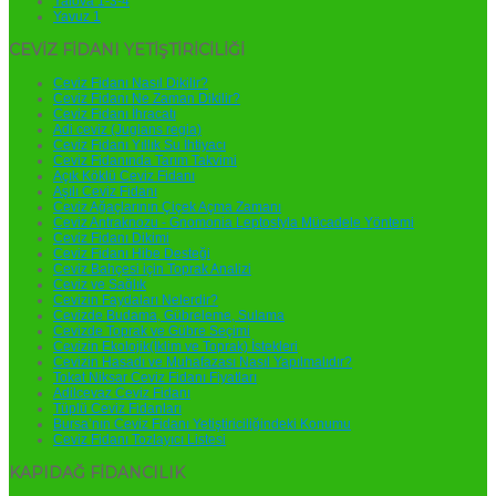
Yalova 1-3-4
Yavuz 1
CEVİZ FİDANI YETİŞTİRİCİLİĞİ
Ceviz Fidanı Nasıl Dikilir?
Ceviz Fidanı Ne Zaman Dikilir?
Ceviz Fidanı İhracatı
Adi ceviz (Juglans regia)
Ceviz Fidanı Yıllık Su İhtiyacı
Ceviz Fidanında Tarım Takvimi
Açık Köklü Ceviz Fidanı
Aşılı Ceviz Fidanı
Ceviz Ağaçlarının Çiçek Açma Zamanı
Ceviz Antraknozu - Gnomonia Leptostyla Mücadele Yöntemi
Ceviz Fidanı Dikimi
Ceviz Fidanı Hibe Desteği
Ceviz Bahçesi için Toprak Analizi
Ceviz ve Sağlık
Cevizin Faydaları Nelerdir?
Cevizde Budama, Gübreleme, Sulama
Cevizde Toprak ve Gübre Seçimi
Cevizin Ekolojik(İklim ve Toprak) İstekleri
Cevizin Hasadı ve Muhafazası Nasıl Yapılmalıdır?
Tokat Niksar Ceviz Fidanı Fiyatları
Adilcevaz Ceviz Fidanı
Tüplü Ceviz Fidanları
Bursa’nın Ceviz Fidanı Yetiştiriciliğindeki Konumu
Ceviz Fidanı Tozlayıcı Listesi
KAPIDAĞ FİDANCILIK