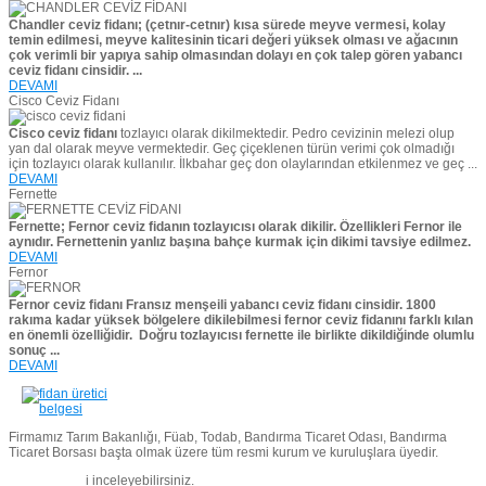
Chandler ceviz fidanı; (çetnır-cetnır) kısa sürede meyve vermesi, kolay
temin edilmesi, meyve kalitesinin ticari değeri yüksek olması ve ağacının
çok verimli bir yapıya sahip olmasından dolayı en çok talep gören yabancı
ceviz fidanı cinsidir. ...
DEVAMI
Cisco Ceviz Fidanı
Cisco ceviz fidanı
tozlayıcı olarak dikilmektedir. Pedro cevizinin melezi olup
yan dal olarak meyve vermektedir. Geç çiçeklenen türün verimi çok olmadığı
için tozlayıcı olarak kullanılır. İlkbahar geç don olaylarından etkilenmez ve geç ...
DEVAMI
Fernette
Fernette; Fernor ceviz fidanın tozlayıcısı olarak dikilir. Özellikleri Fernor ile
aynıdır. Fernettenin yanlız başına bahçe kurmak için dikimi tavsiye edilmez.
DEVAMI
Fernor
Fernor ceviz fidanı Fransız menşeili yabancı ceviz fidanı cinsidir. 1800
rakıma kadar yüksek bölgelere dikilebilmesi fernor ceviz fidanını farklı kılan
en önemli özelliğidir.
Doğru tozlayıcısı fernette ile birlikte dikildiğinde olumlu
sonuç ...
DEVAMI
Firmamız Tarım Bakanlığı, Füab, Todab, Bandırma Ticaret Odası, Bandırma
Ticaret Borsası başta olmak üzere tüm resmi kurum ve kuruluşlara üyedir.
Belgelerimiz
i inceleyebilirsiniz.