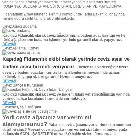
yanına fidanı ihracatı yapmaktadır. İhracat yaptığımız referans ülkeler;
ROMANYA, BULGARİSTAN, GÜRCİSTAN, SIRBİSTAN VE MAKEDONYA
Fidanlarımız Ziraat mühendislerimiz kontrolünde Tarım Bakanlığı onayında
ismine doğru sertifikalı olarak üretilmektedir.
Ceviz Ağacı Budama
Kapıdağ Fidancılık olarak ceviz ağaçlarınızın, badem ağaçlarınızın ve her
türlü ağaçlarınızın budama işlemini yerinde garantili olarak yapıyoruz.
DEVAMI
Ceviz Aşılama Hizmeti
Kapıdağ Fidancılık ekibi olarak yerinde ceviz aşısı ve
badem aşısı hizmeti veriyoruz.
Bizden talep edeceğiniz üzere
ceviz ve badem ağaçlarınızın aşılama işlemlerini mevsiminde uzman
ekibimiz ile yapıp sizlere garantili hizmet sunuyoruz.
DEVAMI
Ceviz Bahçesi Kurulumu
Kapıdağ Fidancılık olarak ceviz ve badem fidanı yetiştiriciliğimizin yanında
yerinde bahçe kurulumu hizmeti de vermekteyiz.
DEVAMI
Cevizde Çeşit Değişimi
Yerli ceviz ağacınız var verim mi
alamıyorsunuz?
Yabancı ceviz ağacınız var veriminden memnun
değil mi siniz?
Mevcut ceviz ağaçlarınızın verimi sizi tatmin etmiyor yada
kafanızda SORU İŞARETLERİ mi var?
O halde sizlere firmamızla ile